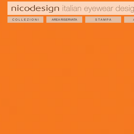
C O L L E Z I O N I
AREA RISERVATA
S T A M P A