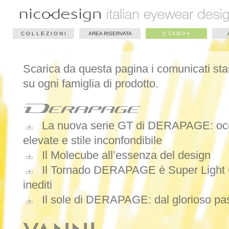
C O L L E Z I O N I
AREA RISERVATA
S T A M P A
Scarica da questa pagina i comunicati
su ogni famiglia di prodotto.
La nuova serie GT di DERAPAGE: occhi
elevate e stile inconfondibile
Il Molecube all’essenza del design
Il Tornado DERAPAGE è Super Light Ch
inediti
Il sole di DERAPAGE: dal glorioso pass